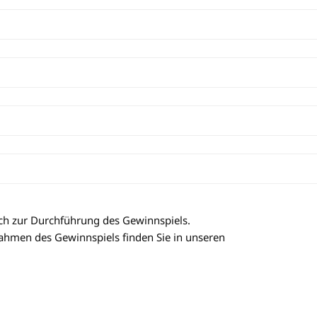
ich zur Durchführung des Gewinnspiels.
ahmen des Gewinnspiels finden Sie in unseren