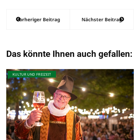
t
i
Beitragsnavigation
v
Vorheriger Beitrag
Nächster Beitrag
e
:
Das könnte Ihnen auch gefallen:
KULTUR UND FREIZEIT