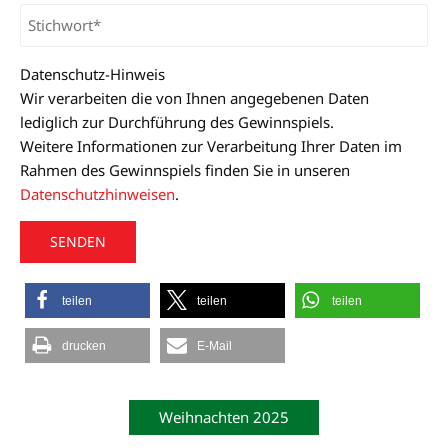
Datenschutz-Hinweis
Wir verarbeiten die von Ihnen angegebenen Daten
lediglich zur Durchführung des Gewinnspiels.
Weitere Informationen zur Verarbeitung Ihrer Daten im
Rahmen des Gewinnspiels finden Sie in unseren
Datenschutzhinweisen
.
A
teilen
teilen
teilen
l
t
drucken
E-Mail
e
r
n
Weihnachten 2025
a