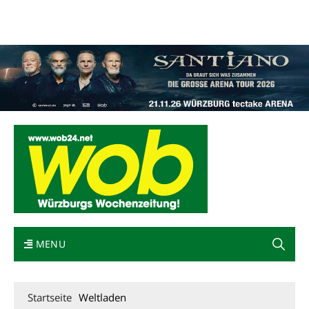
Mediadaten
wob nicht erhalten
Kontakt
Impressum
Bewerbung
MENU
Startseite
Weltladen