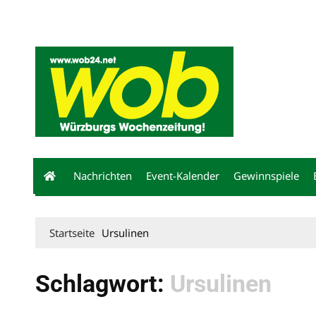
Mediadaten
wob nicht erhalten
Kontakt
Impressum
Bewerbu
Nachrichten
Event-Kalender
Gewinnspiele
Startseite
Ursulinen
Schlagwort:
Ursulinen