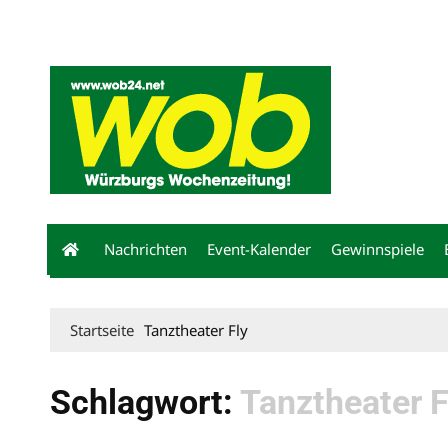
Mediadaten
wob nicht erhalten
Kontakt
Impressum
Bewerbu
Nachrichten
Event-Kalender
Gewinnspiele
Startseite
Tanztheater Fly
Schlagwort:
Tanztheater F