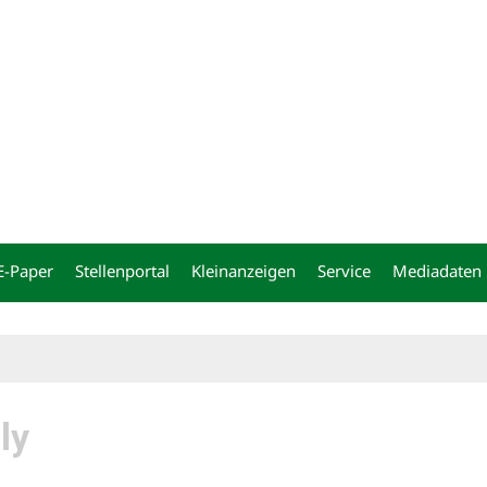
ng
E-Paper
Stellenportal
Kleinanzeigen
Service
Mediadaten
ly