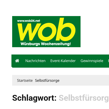
Mediadaten
wob nicht erhalten
Kontakt
Impressum
Bewerbu
Nachrichten
Event-Kalender
Gewinnspiele
Startseite
Selbstfürsorge
Schlagwort:
Selbstfürsor