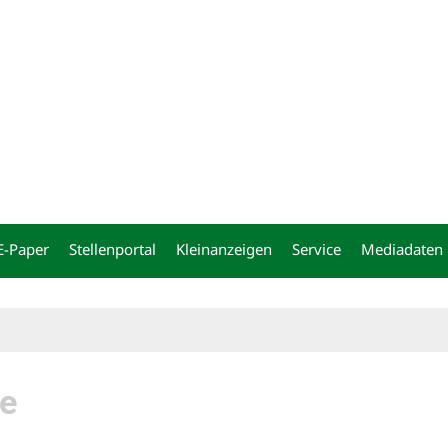
ng
E-Paper
Stellenportal
Kleinanzeigen
Service
Mediadaten
ge