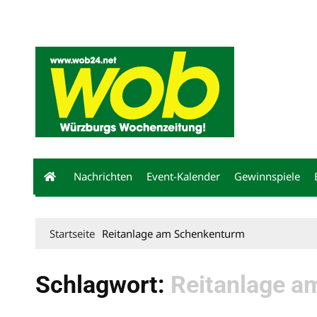
Mediadaten
wob nicht erhalten
Kontakt
Impressum
Bewerbu
Nachrichten
Event-Kalender
Gewinnspiele
Startseite
Reitanlage am Schenkenturm
Schlagwort:
Reitanlage a