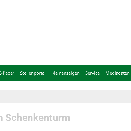
ng
E-Paper
Stellenportal
Kleinanzeigen
Service
Mediadaten
m Schenkenturm