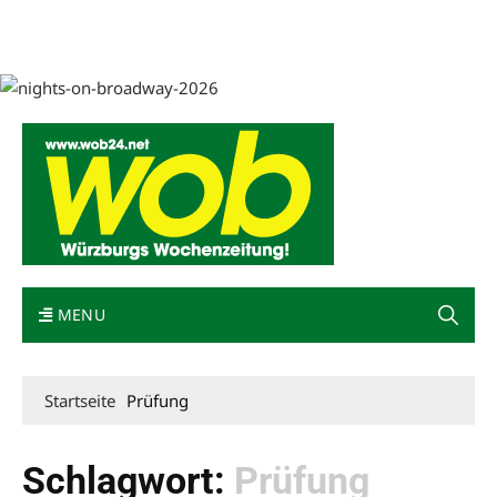
Mediadaten
wob nicht erhalten
Kontakt
Impressum
Bewerbung
MENU
Startseite
Prüfung
Schlagwort:
Prüfung