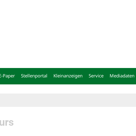
ng
E-Paper
Stellenportal
Kleinanzeigen
Service
Mediadaten
urs