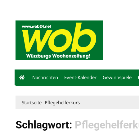
Mediadaten
wob nicht erhalten
Kontakt
Impressum
Bewerbu
Nachrichten
Event-Kalender
Gewinnspiele
Startseite
Pflegehelferkurs
Schlagwort:
Pflegehelferk