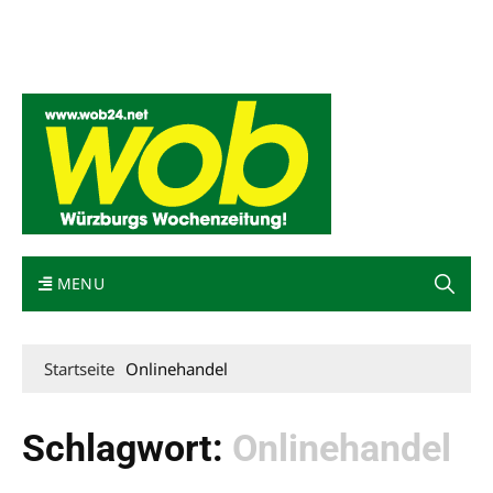
Mediadaten
wob nicht erhalten
Kontakt
Impressum
Bewerbung
MENU
Startseite
Onlinehandel
Schlagwort:
Onlinehandel