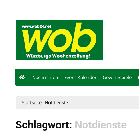
Mediadaten
wob nicht erhalten
Kontakt
Impressum
Bewerbu
Nachrichten
Event-Kalender
Gewinnspiele
Startseite
Notdienste
Schlagwort:
Notdienste