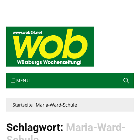
Mediadaten
wob nicht erhalten
Kontakt
Impressum
Bewerbung
MENU
Startseite
Maria-Ward-Schule
Schlagwort:
Maria-Ward-
Schule