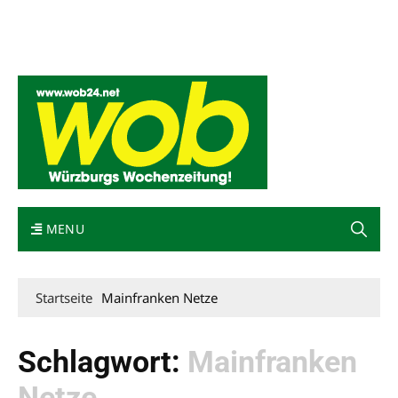
Mediadaten
wob nicht erhalten
Kontakt
Impressum
Bewerbung
MENU
Startseite
Mainfranken Netze
Schlagwort:
Mainfranken
Netze