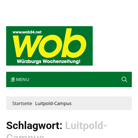
Mediadaten
wob nicht erhalten
Kontakt
Impressum
Bewerbung
MENU
Startseite
Luitpold-Campus
Schlagwort:
Luitpold-
Campus