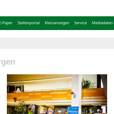
E-Paper
Stellenportal
Kleinanzeigen
Service
Mediadaten
rgen