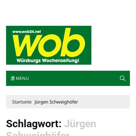
Mediadaten
wob nicht erhalten
Kontakt
Impressum
Bewerbung
MENU
Startseite
Jürgen Schweighöfer
Schlagwort:
Jürgen
Schweighöfer