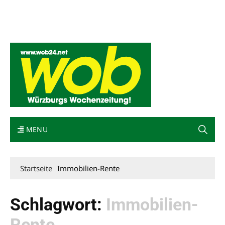
Mediadaten
wob nicht erhalten
Kontakt
Impressum
Bewerbung
MENU
Startseite
Immobilien-Rente
Schlagwort:
Immobilien-
Rente