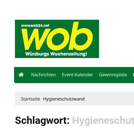
Mediadaten
wob nicht erhalten
Kontakt
Impressum
Bewerbu
Nachrichten
Event-Kalender
Gewinnspiele
Startseite
Hygieneschutzwand
Schlagwort:
Hygieneschu