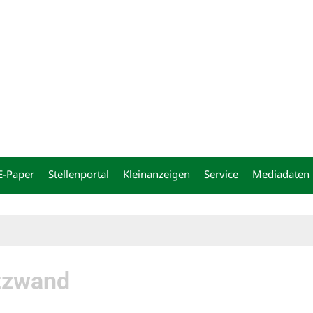
ng
E-Paper
Stellenportal
Kleinanzeigen
Service
Mediadaten
tzwand