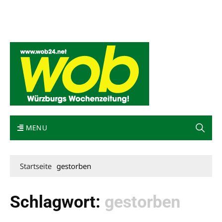
Mediadaten
wob nicht erhalten
Kontakt
Impressum
Bewerbung
MENU
Startseite
gestorben
Schlagwort:
gestorben