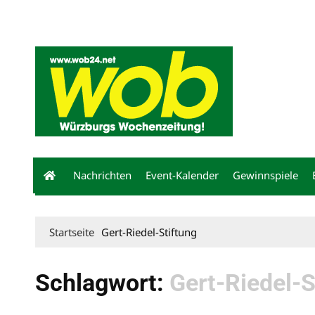
Mediadaten
wob nicht erhalten
Kontakt
Impressum
Bewerbu
Nachrichten
Event-Kalender
Gewinnspiele
Startseite
Gert-Riedel-Stiftung
Schlagwort:
Gert-Riedel-S