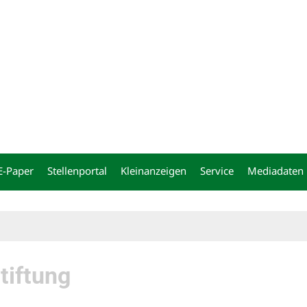
ng
E-Paper
Stellenportal
Kleinanzeigen
Service
Mediadaten
tiftung