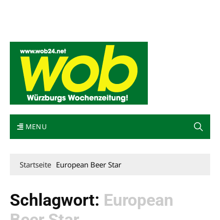
Mediadaten
wob nicht erhalten
Kontakt
Impressum
Bewerbung
MENU
Startseite
European Beer Star
Schlagwort:
European
Beer Star