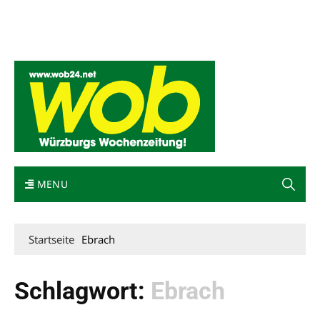
Mediadaten
wob nicht erhalten
Kontakt
Impressum
Bewerbung
MENU
Startseite
Ebrach
Schlagwort:
Ebrach