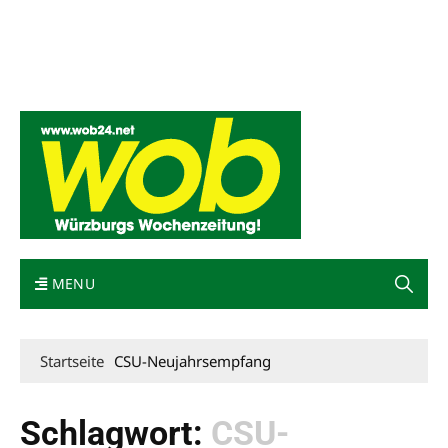
Mediadaten
wob nicht erhalten
Kontakt
Impressum
Bewerbung
MENU
Startseite
CSU-Neujahrsempfang
Schlagwort:
CSU-