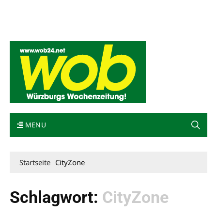
Mediadaten
wob nicht erhalten
Kontakt
Impressum
Bewerbung
MENU
Startseite
CityZone
Schlagwort:
CityZone