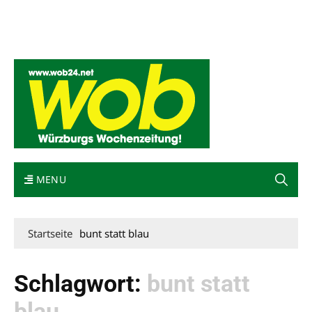
Mediadaten
wob nicht erhalten
Kontakt
Impressum
Bewerbung
MENU
Startseite
bunt statt blau
Schlagwort:
bunt statt
blau