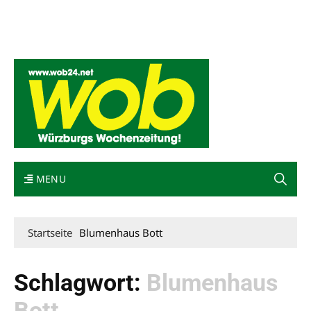
Mediadaten
wob nicht erhalten
Kontakt
Impressum
Bewerbung
MENU
Startseite
Blumenhaus Bott
Schlagwort:
Blumenhaus
Bott