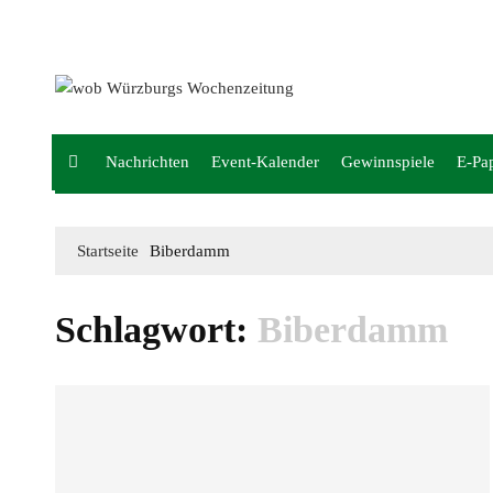
Mediadaten
wob nicht erhalten
Kontakt
Impressum
Bewerbung
Nachrichten
Event-Kalender
Gewinnspiele
E-Pa
Startseite
Biberdamm
Schlagwort:
Biberdamm