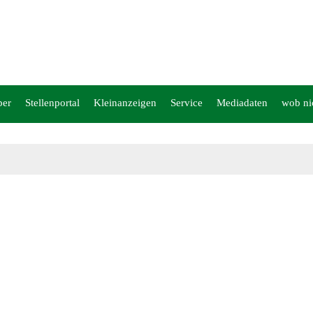
per
Stellenportal
Kleinanzeigen
Service
Mediadaten
wob ni