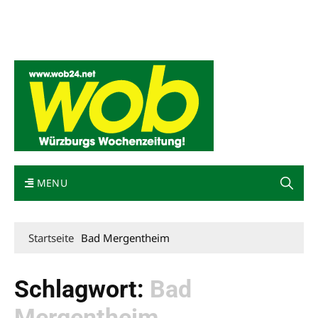
Mediadaten
wob nicht erhalten
Kontakt
Impressum
Bewerbung
MENU
Startseite
Bad Mergentheim
Schlagwort:
Bad
Mergentheim