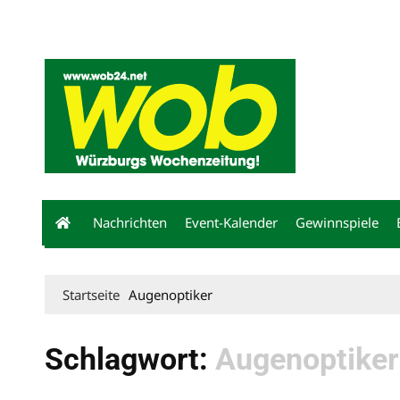
Mediadaten
wob nicht erhalten
Kontakt
Impressum
Bewerbu
Nachrichten
Event-Kalender
Gewinnspiele
Startseite
Augenoptiker
Schlagwort:
Augenoptiker