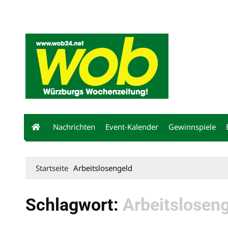
Mediadaten
wob nicht erhalten
Kontakt
Impressum
Bewerbu
Nachrichten
Event-Kalender
Gewinnspiele
Startseite
Arbeitslosengeld
Schlagwort:
Arbeitslosen