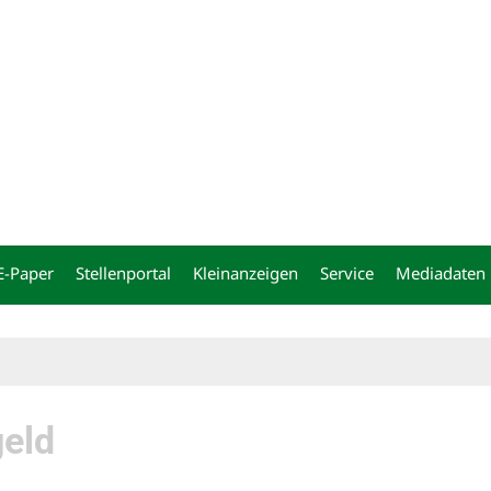
ng
E-Paper
Stellenportal
Kleinanzeigen
Service
Mediadaten
geld