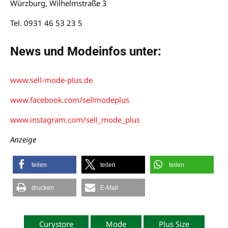
Würzburg, Wilhelmstraße 3
Tel. 0931 46 53 23 5
News und Modeinfos unter:
www.sell-mode-plus.de
www.facebook.com/sellmodeplus
www.instagram.com/sell_mode_plus
Anzeige
teilen
teilen
teilen
drucken
E-Mail
Curystore
Mode
Plus Size