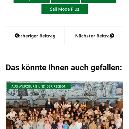
Sell Mode Plus
Beitragsnavigation
Vorheriger Beitrag
Nächster Beitrag
Das könnte Ihnen auch gefallen:
AUS WÜRZBURG UND DER REGION