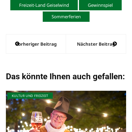
Freizeit-Land Geiselwind
Gewinnspiel
t
i
Sommerferien
v
e
:
Beitragsnavigation
Vorheriger Beitrag
Nächster Beitrag
Das könnte Ihnen auch gefallen:
KULTUR UND FREIZEIT