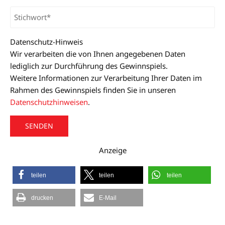
Datenschutz-Hinweis
Wir verarbeiten die von Ihnen angegebenen Daten
lediglich zur Durchführung des Gewinnspiels.
Weitere Informationen zur Verarbeitung Ihrer Daten im
Rahmen des Gewinnspiels finden Sie in unseren
Datenschutzhinweisen
.
A
Anzeige
l
t
teilen
teilen
teilen
e
r
drucken
E-Mail
n
a