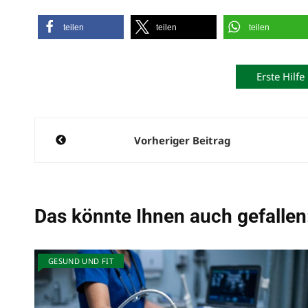
teilen
teilen
teilen
Erste Hilfe
Beitragsnavigation
Vorheriger Beitrag
Das könnte Ihnen auch gefallen
GESUND UND FIT