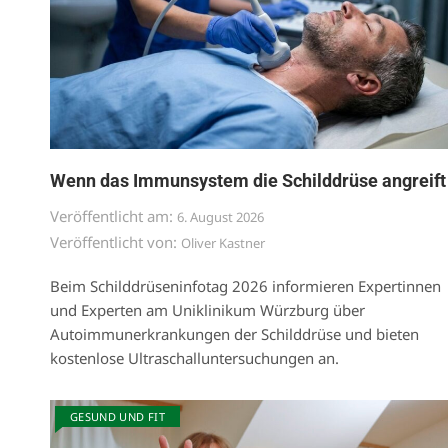
Wenn das Immunsystem die Schilddrüse angreift
Veröffentlicht am:
6. August 2026
Veröffentlicht von:
Oliver Kastner
Beim Schilddrüseninfotag 2026 informieren Expertinnen
und Experten am Uniklinikum Würzburg über
Autoimmunerkrankungen der Schilddrüse und bieten
kostenlose Ultraschalluntersuchungen an.
GESUND UND FIT