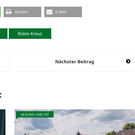
drucken
E-Mail
Rotes Kreuz
Nächster Beitrag
:
GESUND UND FIT