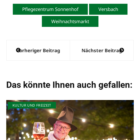
Pflegezentrum Sonnenhof
Versbach
Weihnachtsmarkt
Beitragsnavigation
Vorheriger Beitrag
Nächster Beitrag
Das könnte Ihnen auch gefallen:
KULTUR UND FREIZEIT