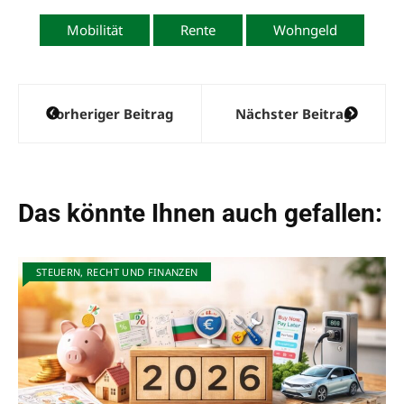
Mobilität
Rente
Wohngeld
Beitragsnavigation
Vorheriger Beitrag
Nächster Beitrag
Das könnte Ihnen auch gefallen:
STEUERN, RECHT UND FINANZEN