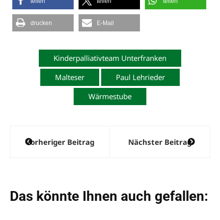
teilen
teilen
teilen
drucken
E-Mail
Kinderpalliativteam Unterfranken
Malteser
Paul Lehrieder
Wärmestube
Beitragsnavigation
Vorheriger Beitrag
Nächster Beitrag
Das könnte Ihnen auch gefallen: