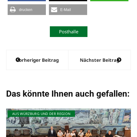
drucken
E-Mail
Posthalle
Beitragsnavigation
Vorheriger Beitrag
Nächster Beitrag
Das könnte Ihnen auch gefallen:
AUS WÜRZBURG UND DER REGION