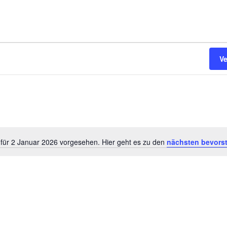
V
 für 2 Januar 2026 vorgesehen. Hier geht es zu den
nächsten bevors
H
i
n
w
e
i
s