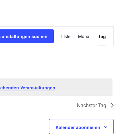
V
eranstaltungen suchen
Liste
Monat
Tag
e
r
a
n
s
tehenden Veranstaltungen
.
t
a
Nächster Tag
l
t
u
Kalender abonnieren
n