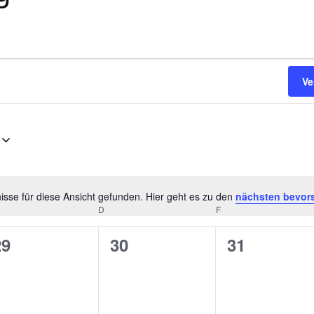
Ve
sse für diese Ansicht gefunden. Hier geht es zu den
nächsten bevor
H
TTWOCH
D
DONNERSTAG
F
FREITAG
i
n
0
0
0
29
30
31
w
V
V
V
e
i
e
e
e
s