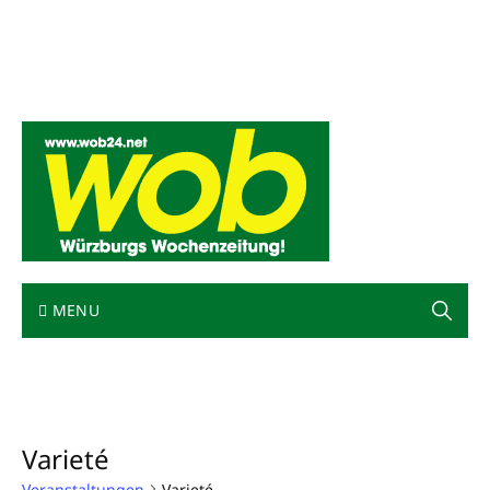
Mediadaten
wob nicht erhalten
Kontakt
Impressum
Bewerbung
MENU
Varieté
Veranstaltungen
Varieté