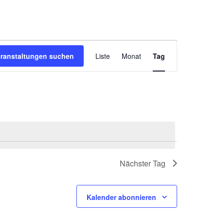
V
eranstaltungen suchen
Liste
Monat
Tag
e
r
a
n
s
t
a
Nächster Tag
l
t
u
Kalender abonnieren
n