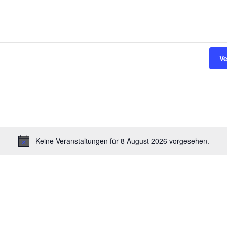
V
Keine Veranstaltungen für 8 August 2026 vorgesehen.
H
i
n
w
e
i
s