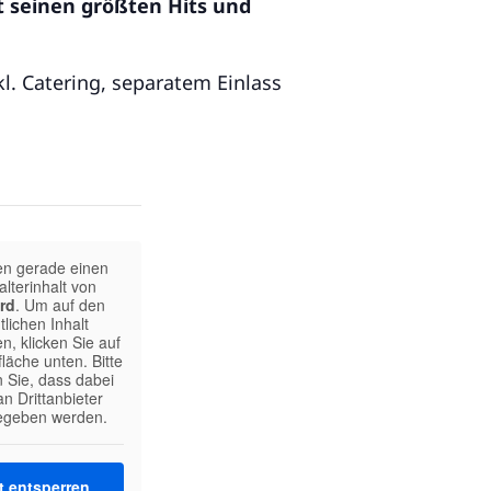
it seinen größten Hits und
l. Catering, separatem Einlass
en gerade einen
alterinhalt von
rd
. Um auf den
tlichen Inhalt
n, klicken Sie auf
fläche unten. Bitte
 Sie, dass dabei
n Drittanbieter
egeben werden.
t entsperren