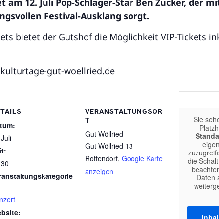
t am 12. Juli Pop-Schlager-Star Ben Zucker, der m
gsvollen Festival-Ausklang sorgt.
s bietet der Gutshof die Möglichkeit VIP-Tickets ink
kulturtage-gut-woellried.de
TAILS
VERANSTALTUNGSOR
Sie seh
T
tum:
Platzh
Gut Wöllried
Standa
Juli
eigen
Gut Wöllried 13
it:
zuzugreife
Rottendorf
,
Google Karte
die Schalt
:30
beachten
anzeigen
ranstaltungskategorie
Daten a
weiterg
nzert
bsite:
Inhal