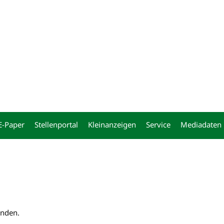
ng
E-Paper
Stellenportal
Kleinanzeigen
Service
Mediadaten
unden.