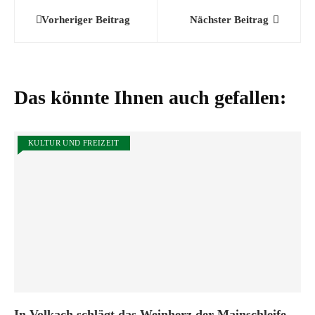
Beitragsnavigation
Vorheriger Beitrag
Nächster Beitrag
Das könnte Ihnen auch gefallen:
KULTUR UND FREIZEIT
In Volkach schlägt das Weinherz der Mainschleife