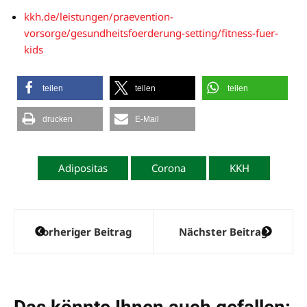
kkh.de/leistungen/praevention-
vorsorge/gesundheitsfoerderung-setting/fitness-fuer-
kids
teilen
teilen
teilen
drucken
E-Mail
Adipositas
Corona
KKH
Beitragsnavigation
Vorheriger Beitrag
Nächster Beitrag