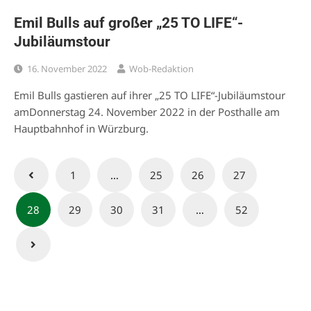
Emil Bulls auf großer „25 TO LIFE“-
Jubiläumstour
16. November 2022
Wob-Redaktion
Emil Bulls gastieren auf ihrer „25 TO LIFE“-Jubiläumstour
amDonnerstag 24. November 2022 in der Posthalle am
Hauptbahnhof in Würzburg.
Seitennummerierung
1
…
25
26
27
der
28
29
30
31
…
52
Beiträge