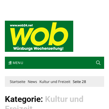
Mediadaten
wob nicht erhalten
Kontakt
Impressum
Bewerbung
MENU
Startseite
News
Kultur und Freizeit
Seite 28
Kategorie:
Kultur und
Freizeit