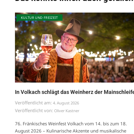
KULTUR UND FREIZEIT
In Volkach schlägt das Weinherz der Mainschleif
Veröffentlicht am:
4. August 2026
Veröffentlicht von:
Oliver Kastner
76. Fränkisches Weinfest Volkach vom 14. bis zum 18.
August 2026 – Kulinarische Akzente und musikalische