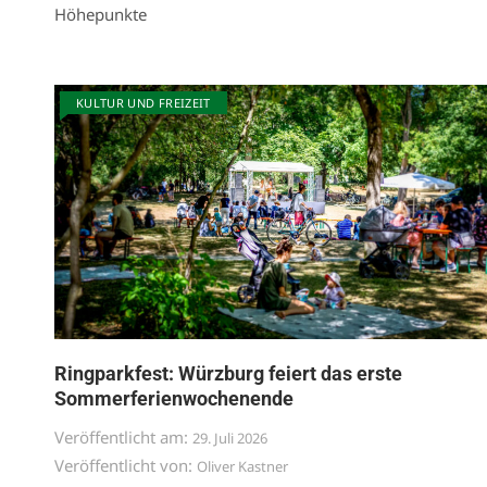
Höhepunkte
KULTUR UND FREIZEIT
Ringparkfest: Würzburg feiert das erste
Sommerferienwochenende
Veröffentlicht am:
29. Juli 2026
Veröffentlicht von:
Oliver Kastner