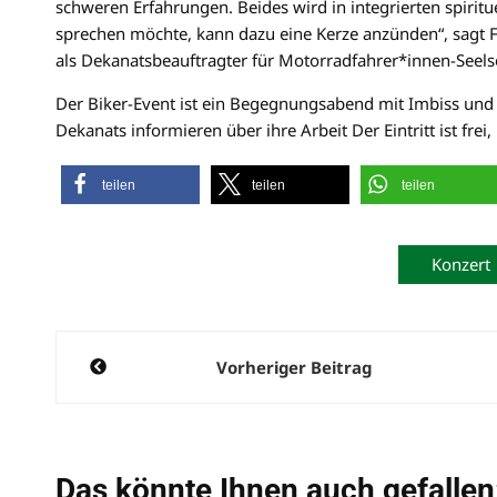
schweren Erfahrungen. Beides wird in integrierten spir
sprechen möchte, kann dazu eine Kerze anzünden“, sagt Fr
als Dekanatsbeauftragter für Motorradfahrer*innen-Seelso
Der Biker-Event ist ein Begegnungsabend mit Imbiss un
Dekanats informieren über ihre Arbeit Der Eintritt ist fre
teilen
teilen
teilen
Konzert
Beitragsnavigation
Vorheriger Beitrag
Das könnte Ihnen auch gefallen