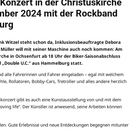
Konzert in der Christuskirche
mber 2024 mit der Rockband
urg
k Witzel steht schon da, Inklusionsbeauftragte Debora
s Müller will mit seiner Maschine auch noch kommen: Am
irche in Ochsenfurt ab 18 Uhr der Biker-Saisonabschluss
 „Double U.C.“ aus Hammelburg statt.
ind alle Fahrerinnen und Fahrer eingeladen – egal mit welchem
e, Rollatoren, Bobby-Cars, Tretroller und alles andere herzlich
konzert gibt es auch eine Kunstausstellung von und mit dem
ing life“. Der Künstler ist anwesend, seine Arbeiten können
ählen. Gute Erlebnisse und neue Entdeckungen begegnen mitunter