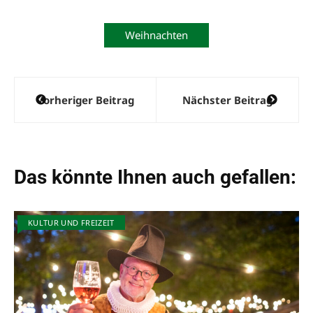
Weihnachten
Beitragsnavigation
Vorheriger Beitrag
Nächster Beitrag
Das könnte Ihnen auch gefallen:
KULTUR UND FREIZEIT