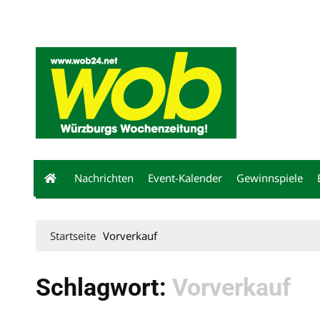
Mediadaten
wob nicht erhalten
Kontakt
Impressum
Bewerbu
Nachrichten
Event-Kalender
Gewinnspiele
Startseite
Vorverkauf
Schlagwort:
Vorverkauf