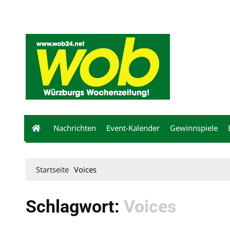
Mediadaten
wob nicht erhalten
Kontakt
Impressum
Bewerbu
Nachrichten
Event-Kalender
Gewinnspiele
Startseite
Voices
Schlagwort:
Voices