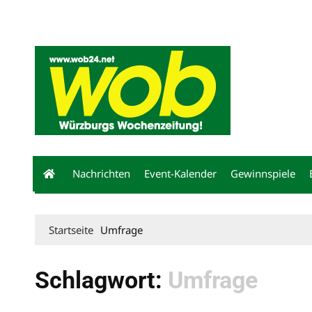
Mediadaten
wob nicht erhalten
Kontakt
Impressum
Bewerbu
Nachrichten
Event-Kalender
Gewinnspiele
Startseite
Umfrage
Schlagwort:
Umfrage